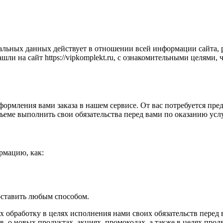
ьных данных действует в отношении всей информации сайта, ра
шли на сайт https://vipkomplekt.ru, с ознакомительными целями,
ормления вами заказа в нашем сервисе. От вас потребуется пре
бъеме выполнить свои обязательства перед вами по оказанию усл
рмацию, как:
оставить любым способом.
х обработку в целях исполнения нами своих обязательств перед
о новых продуктах, акциях, промокодах, а также в целях продв