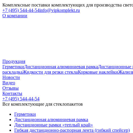
Комплексные поставки комплектующих для производства свет
+7 (495) 544-44-54
info@vipkomplekt.ru
О компании
Продукция
Герметики
Дистанционная алюминиевая рамка
Дистанционные 
раскладка
Жидкости для резки стекла
Корковые наклейки
Жалюз
Новости
Видео
Отзывы
Контакты
+7 (495) 544-44-54
Все комплектующие для стеклопакетов
Герметики
Дистанционная алюминиевая рамка
Дистанционные рамки «теплый край»
Гибкая дистанционно-распорная лента (гибкий спейсер)