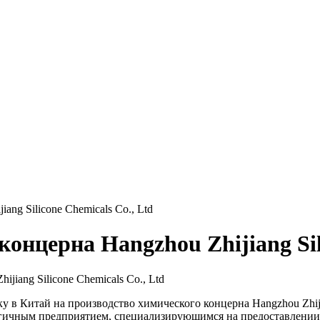
ng Silicone Chemicals Co., Ltd
нцерна Hangzhou Zhijiang Sil
 в Китай на производство химического концерна Hangzhou Zhijia
огичным предприятием, специализирующимся на предоставлении