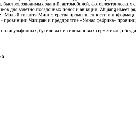
ий, быстровозводимых зданий, автомобилей, фотоэлектрических 
ков для взлетно-посадочных полос и авиации. Zhijiang имеет ря
е «Малый гигант» Министерства промышленности и информаци
» провинции Чжэцзян и предприятие «Умная фабрика» провинц
полисульфидных, бутиловых и силиконовых герметиков, обсудил
ий