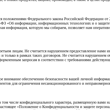
я положениями Федерального закона Российской Федерации от 2
149-ФЗ «Об информации, информационных технологиях и о защи
ная информация, которую мы собираем, позволяет нам оператив
ретьим лицам. Не считается нарушением предоставление нами 
и и только в рамках таких договоров. Не считается нарушением
ормленным запросам в соответствии с требованиями действующ
ое внимание обеспечению безопасности вашей личной информа
ентов для ограничения несанкционированного и неправомерног
 том числе конфиденциального характера, размещенную вами на
 настоящее «Положение о Конфиденциальности и защите персон