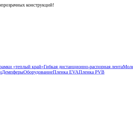
опрозрачных конструкций!
рамки «теплый край»
Гибкая дистанционно-распорная лента
Моле
и
Демпферы
Оборудование
Пленка EVA
Пленка PVB