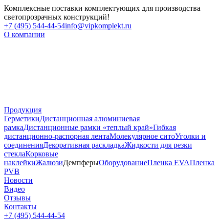
Комплексные поставки комплектующих для производства
светопрозрачных конструкций!
+7 (495) 544-44-54
info@vipkomplekt.ru
О компании
Продукция
Герметики
Дистанционная алюминиевая
рамка
Дистанционные рамки «теплый край»
Гибкая
дистанционно-распорная лента
Молекулярное сито
Уголки и
соединения
Декоративная раскладка
Жидкости для резки
стекла
Корковые
наклейки
Жалюзи
Демпферы
Оборудование
Пленка EVA
Пленка
PVB
Новости
Видео
Отзывы
Контакты
+7 (495) 544-44-54