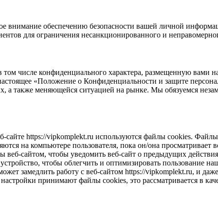
ое внимание обеспечению безопасности вашей личной информа
ентов для ограничения несанкционированного и неправомерног
 том числе конфиденциального характера, размещенную вами на
 настоящее «Положение о Конфиденциальности и защите персон
х, а также меняющейся ситуацией на рынке. Мы обязуемся незам
б-сайте https://vipkomplekt.ru используются файлы cookies. Фай
яются на компьютере пользователя, пока он/она просматривает ве
ны веб-сайтом, чтобы уведомить веб-сайт о предыдущих действия
аше устройство, чтобы облегчить и оптимизировать пользование 
может замедлить работу с веб-сайтом https://vipkomplekt.ru, и д
ши настройки принимают файлы cookies, это рассматривается в к