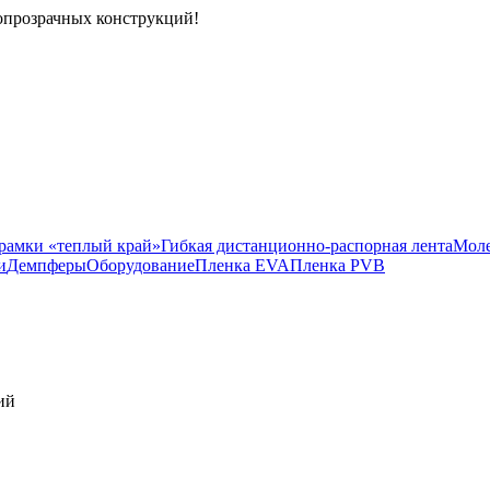
опрозрачных конструкций!
рамки «теплый край»
Гибкая дистанционно-распорная лента
Моле
и
Демпферы
Оборудование
Пленка EVA
Пленка PVB
ий