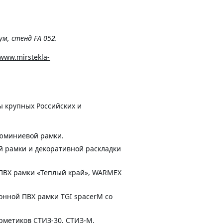
м, стенд FA 052.
/www.mirstekla-
ы крупных Российских и
люминиевой рамки.
ой рамки и декоративной раскладки
 ПВХ рамки «Теплый край», WARMEX
онной ПВХ рамки TGI spacerM со
рметиков СТИЗ-30, СТИЗ-М.