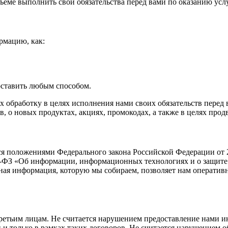
бъеме выполнить свои обязательства перед вами по оказанию усл
рмацию, как:
оставить любым способом.
х обработку в целях исполнения нами своих обязательств перед
о новых продуктах, акциях, промокодах, а также в целях продв
я положениями Федерального закона Российской Федерации от 2
149-ФЗ «Об информации, информационных технологиях и о защи
ная информация, которую мы собираем, позволяет нам оператив
ретьим лицам. Не считается нарушением предоставление нами 
и и только в рамках таких договоров. Не считается нарушением