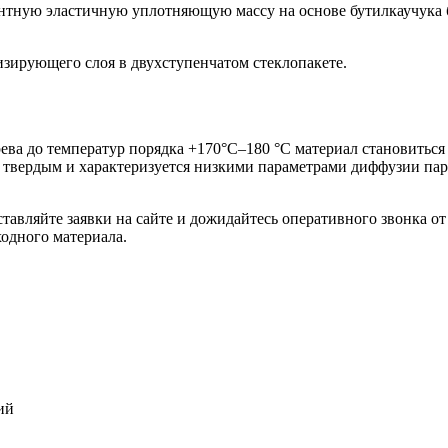
ентную эластичную уплотняющую массу на основе бутилкаучука 
изирующего слоя в двухступенчатом стеклопакете.
ева до температур порядка +170°С–180 °С материал становиться
 твердым и характеризуется низкими параметрами диффузии паро
тавляйте заявки на сайте и дожидайтесь оперативного звонка о
одного материала.
ий