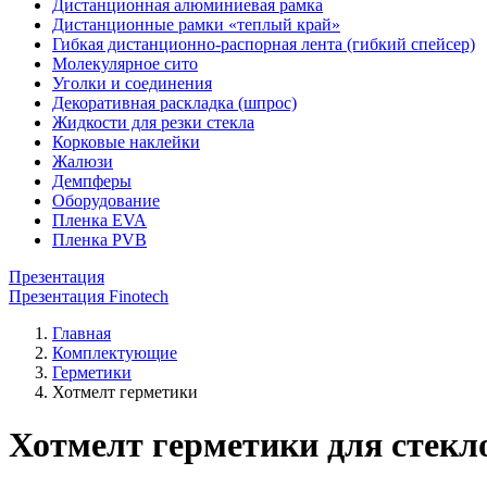
Дистанционная алюминиевая рамка
Дистанционные рамки «теплый край»
Гибкая дистанционно-распорная лента (гибкий спейсер)
Молекулярное сито
Уголки и соединения
Декоративная раскладка (шпрос)
Жидкости для резки стекла
Корковые наклейки
Жалюзи
Демпферы
Оборудование
Пленка EVA
Пленка PVB
Презентация
Презентация Finotech
Главная
Комплектующие
Герметики
Хотмелт герметики
Хотмелт герметики для стекл