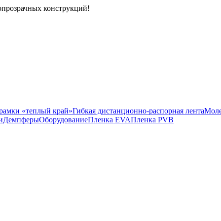
опрозрачных конструкций!
рамки «теплый край»
Гибкая дистанционно-распорная лента
Моле
и
Демпферы
Оборудование
Пленка EVA
Пленка PVB