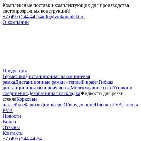
Комплексные поставки комплектующих для производства
светопрозрачных конструкций!
+7 (495) 544-44-54
info@vipkomplekt.ru
О компании
Продукция
Герметики
Дистанционная алюминиевая
рамка
Дистанционные рамки «теплый край»
Гибкая
дистанционно-распорная лента
Молекулярное сито
Уголки и
соединения
Декоративная раскладка
Жидкости для резки
стекла
Корковые
наклейки
Жалюзи
Демпферы
Оборудование
Пленка EVA
Пленка
PVB
Новости
Видео
Отзывы
Контакты
+7 (495) 544-44-54