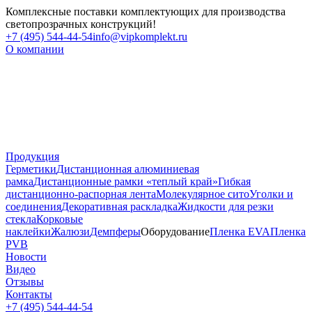
Комплексные поставки комплектующих для производства
светопрозрачных конструкций!
+7 (495) 544-44-54
info@vipkomplekt.ru
О компании
Продукция
Герметики
Дистанционная алюминиевая
рамка
Дистанционные рамки «теплый край»
Гибкая
дистанционно-распорная лента
Молекулярное сито
Уголки и
соединения
Декоративная раскладка
Жидкости для резки
стекла
Корковые
наклейки
Жалюзи
Демпферы
Оборудование
Пленка EVA
Пленка
PVB
Новости
Видео
Отзывы
Контакты
+7 (495) 544-44-54