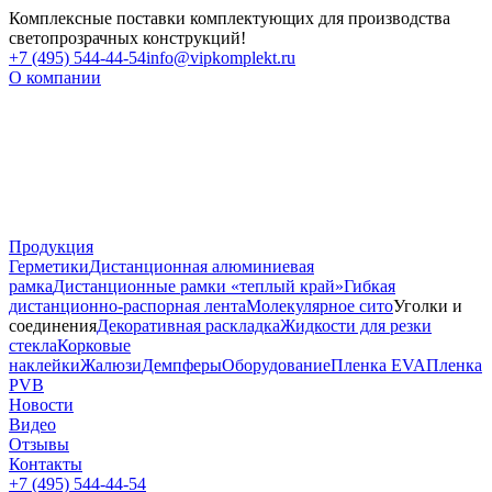
Комплексные поставки комплектующих для производства
светопрозрачных конструкций!
+7 (495) 544-44-54
info@vipkomplekt.ru
О компании
Продукция
Герметики
Дистанционная алюминиевая
рамка
Дистанционные рамки «теплый край»
Гибкая
дистанционно-распорная лента
Молекулярное сито
Уголки и
соединения
Декоративная раскладка
Жидкости для резки
стекла
Корковые
наклейки
Жалюзи
Демпферы
Оборудование
Пленка EVA
Пленка
PVB
Новости
Видео
Отзывы
Контакты
+7 (495) 544-44-54