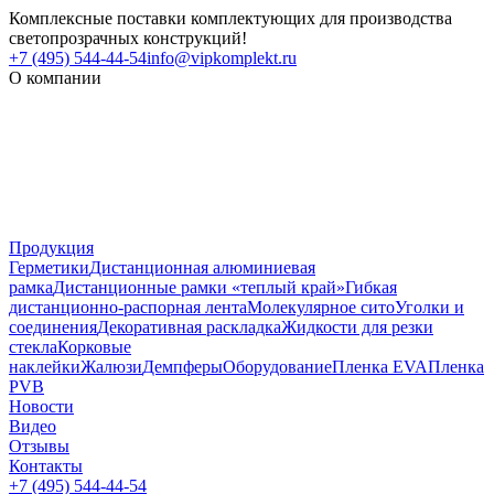
Комплексные поставки комплектующих для производства
светопрозрачных конструкций!
+7 (495) 544-44-54
info@vipkomplekt.ru
О компании
Продукция
Герметики
Дистанционная алюминиевая
рамка
Дистанционные рамки «теплый край»
Гибкая
дистанционно-распорная лента
Молекулярное сито
Уголки и
соединения
Декоративная раскладка
Жидкости для резки
стекла
Корковые
наклейки
Жалюзи
Демпферы
Оборудование
Пленка EVA
Пленка
PVB
Новости
Видео
Отзывы
Контакты
+7 (495) 544-44-54