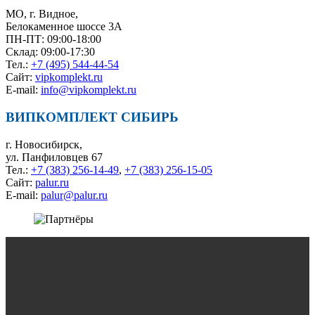
МО, г. Видное,
Белокаменное шоссе 3А
ПН-ПТ: 09:00-18:00
Склад: 09:00-17:30
Тел.:
+7 (495) 544-44-54
Сайт:
vipkomplekt.ru
E-mail:
info@vipkomplekt.ru
ВИПКОМПЛЕКТ СИБИРЬ
г. Новосибирск,
ул. Панфиловцев 67
Тел.:
+7 (383) 256-14-49
,
+7 (383) 256-15-05
Сайт:
palur.ru
E-mail:
palur@palur.ru